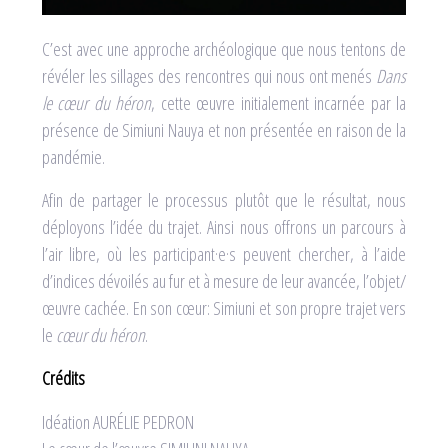
C’est avec une approche archéologique que nous tentons de
révéler les sillages des rencontres qui nous ont menés
Dans
le cœur du héron
, cette œuvre initialement incarnée par la
présence de Simiuni Nauya et non présentée en raison de la
pandémie.
Afin de partager le processus plutôt que le résultat, nous
déployons l’idée du trajet. Ainsi nous offrons un parcours à
l’air libre, où les participant·e·s peuvent chercher, à l’aide
d’indices dévoilés au fur et à mesure de leur avancée, l’objet/
œuvre cachée. En son cœur: Simiuni et son propre trajet vers
le
cœur du héron
.
Crédits
Idéation AURÉLIE PEDRON