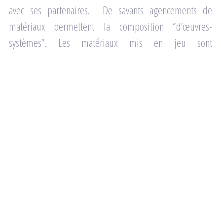
avec ses partenaires. De savants agencements de
matériaux permettent la composition “d’œuvres-
systèmes”. Les matériaux mis en jeu sont
interdépendants et se mettent en mouvement pour
chercher un équilibre, comme le font les écosystèmes
naturels. Ces matériaux comprennent souvent le corps
même des spectateurs.
Le corps en présence est au cœur de la pratique. C’est le
lieu d’ancrage de l’expérience artistique. Par la mise en
situation du corps du spectateur dans l’espace, Aurélie
déjoue la perception de ce qu’on croit être “la réel” pour
dérouter le mental, et donner accès à des expériences
de réalité augmentées…