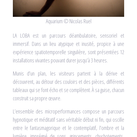
icolas Ruel
La glace © Aurélie Pedron
LA LOBA est un parcours déambulatoire, sensoriel et
immersif. Dans un lieu atypique et inusité, propice à une
expérience spatiotemporelle singulière, sont présentées 12
installations vivantes pouvant durer jusqu’à 3 heures.
Munis d’un plan, les visiteurs partent à la dérive et
découvrent, au détour des couloirs et des pièces, différents
tableaux qui se font écho et se complètent. À sa guise, chacun
construit sa propre œuvre.
L’ensemble des microperformances compose un parcours
hypnotique et méditatif sans véritable début ni fin, qui oscille
entre le fantasmagorique et le contemplatif, l’ombre et la
lumière, imprégné de sons, grincements, chuchotements,